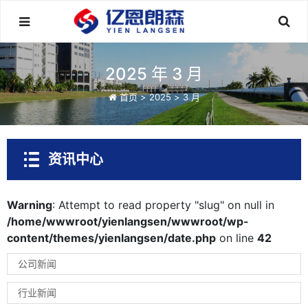
2025 年 3 月
首页
>
2025
>
3 月
资讯中心
Warning
: Attempt to read property "slug" on null in
/home/wwwroot/yienlangsen/wwwroot/wp-
content/themes/yienlangsen/date.php
on line
42
公司新闻
行业新闻