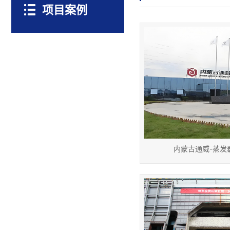
项目案例
内蒙古通威-蒸发