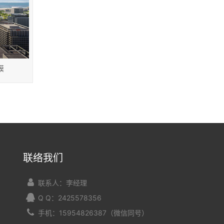
膜
联络我们
联系人：李经理
Q Q：2425578356
手机：15954826387（微信同号）