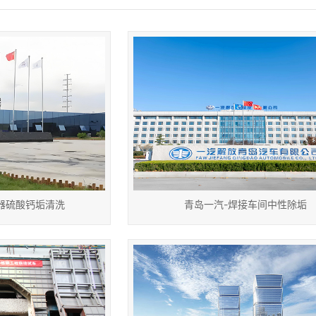
器硫酸钙垢清洗
青岛一汽-焊接车间中性除垢